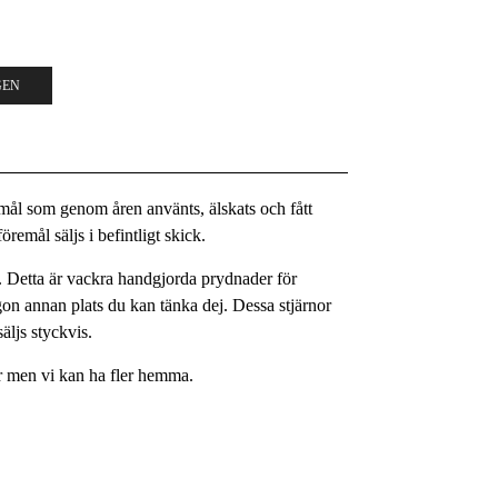
GEN
remål som genom åren använts, älskats och fått
remål säljs i befintligt skick.
m. Detta är vackra handgjorda prydnader för
någon annan plats du kan tänka dej. Dessa stjärnor
äljs styckvis.
er men vi kan ha fler hemma.