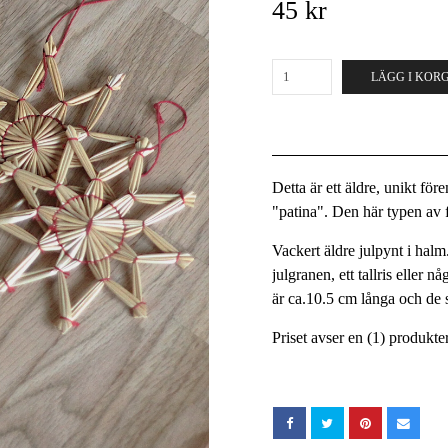
45 kr
LÄGG I KOR
Detta är ett äldre, unikt fö
"patina". Den här typen av fö
Vackert äldre julpynt i hal
julgranen, ett tallris eller 
är ca.10.5 cm långa och de s
Priset avser en (1) produkt