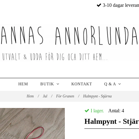
3-10 dagar levera
HEM
BUTIK
KONTAKT
Q & A
Hem
/
Jul
/
För Granen
/
Halmpynt - Stjärna
I lager.
Antal:
4
Halmpynt - Stjä