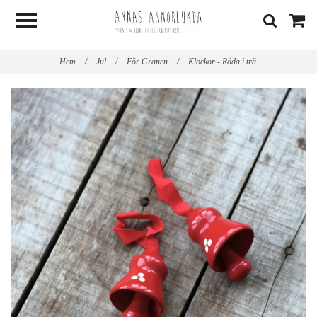
Hem
/
Jul
/
För Granen
/
Klockor - Röda i trä