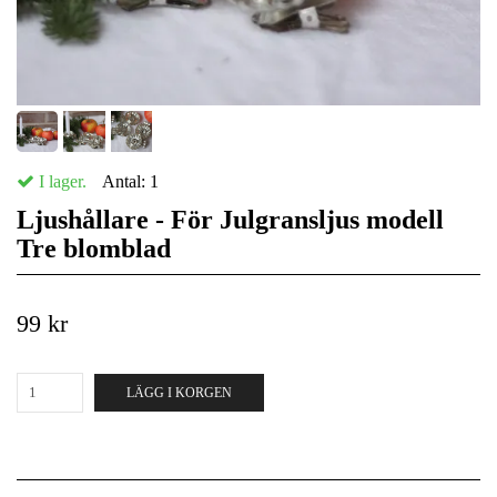
I lager.
Antal:
1
Ljushållare - För Julgransljus modell
Tre blomblad
99 kr
LÄGG I KORGEN