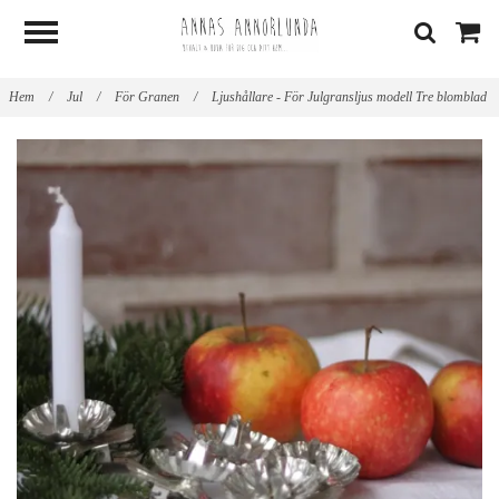
Hem
/
Jul
/
För Granen
/
Ljushållare - För Julgransljus modell Tre blomblad