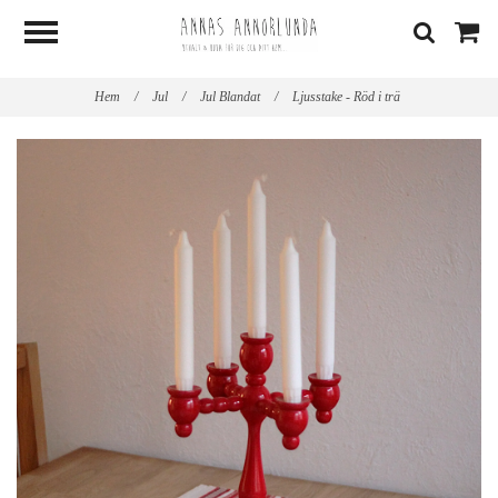
Hem
/
Jul
/
Jul Blandat
/
Ljusstake - Röd i trä