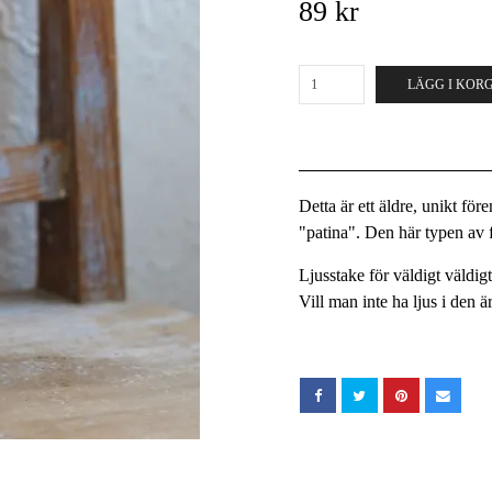
89 kr
LÄGG I KOR
Detta är ett äldre, unikt fö
"patina". Den här typen av fö
Ljusstake för väldigt väldig
Vill man inte ha ljus i den 