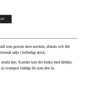
GEN
remål som genom åren använts, älskats och fått
remål säljs i befintligt skick.
t smala ljus. Kanske kan det funka med tårtljus.
är ju svampen väldigt fin som den är.