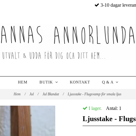
3-10 dagar levera
HEM
BUTIK
KONTAKT
Q & A
Hem
/
Jul
/
Jul Blandat
/
Ljusstake - Flugsvamp för smala ljus
I lager.
Antal:
1
Ljusstake - Flug