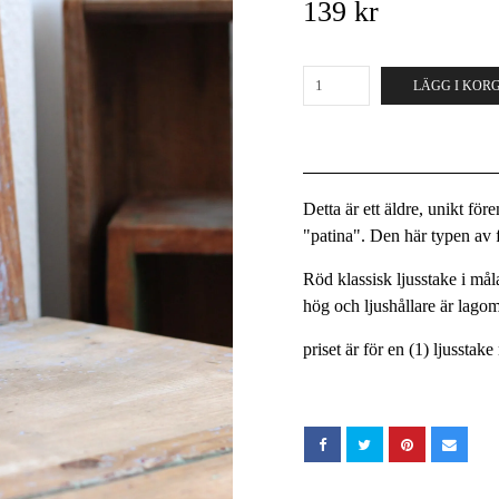
139 kr
LÄGG I KOR
Detta är ett äldre, unikt fö
"patina". Den här typen av fö
Röd klassisk ljusstake i må
hög och ljushållare är lagom 
priset är för en (1) ljusstak