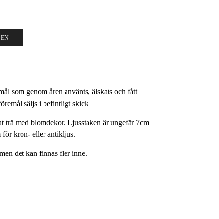
GEN
remål som genom åren använts, älskats och fått
remål säljs i befintligt skick
lat trä med blomdekor. Ljusstaken är ungefär 7cm
för kron- eller antikljus.
e men det kan finnas fler inne.