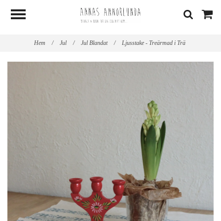
Hem
/
Jul
/
Jul Blandat
/
Ljusstake - Treärmad i Trä