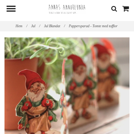
Hem
/
Jul
/
Jul Blandat
/
Pappersparad - Tomte med tofflor