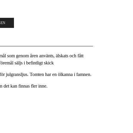
GEN
remål som genom åren använts, älskats och fått
remål säljs i befintligt skick
för julgransljus. Tomten har en ölkanna i famnen.
en det kan finnas fler inne.