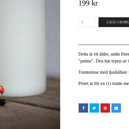
199 kr
LÄGG I KOR
Detta är ett äldre, unikt fö
"patina". Den här typen av fö
Tomtenisse med ljushållare 
Priset är för en (1) tomte m