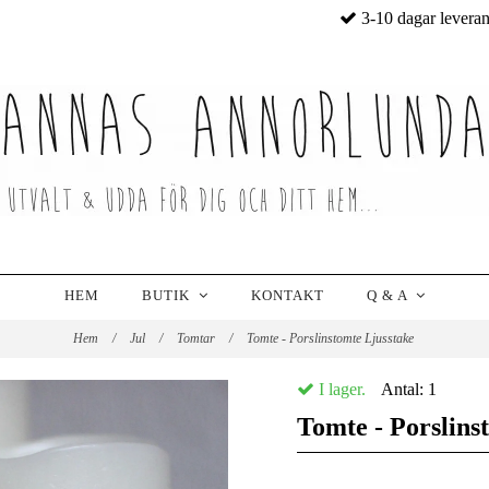
3-10 dagar levera
HEM
BUTIK
KONTAKT
Q & A
Hem
/
Jul
/
Tomtar
/
Tomte - Porslinstomte Ljusstake
I lager.
Antal:
1
Tomte - Porslins