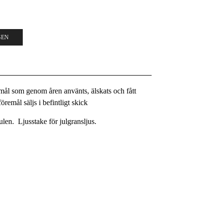
GEN
remål som genom åren använts, älskats och fått
remål säljs i befintligt skick
len. Ljusstake för julgransljus.