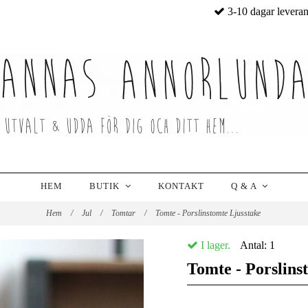
3-10 dagar levera
HEM
BUTIK
KONTAKT
Q & A
Hem
/
Jul
/
Tomtar
/
Tomte - Porslinstomte Ljusstake
I lager.
Antal:
1
Tomte - Porslins