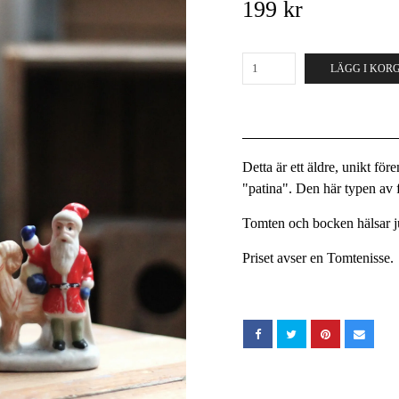
199 kr
LÄGG I KOR
Detta är ett äldre, unikt fö
"patina". Den här typen av fö
Tomten och bocken hälsar ju
Priset avser en Tomtenisse.