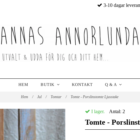
3-10 dagar levera
HEM
BUTIK
KONTAKT
Q & A
Hem
/
Jul
/
Tomtar
/
Tomte - Porslinstomte Ljusstake
I lager.
Antal:
2
Tomte - Porslins