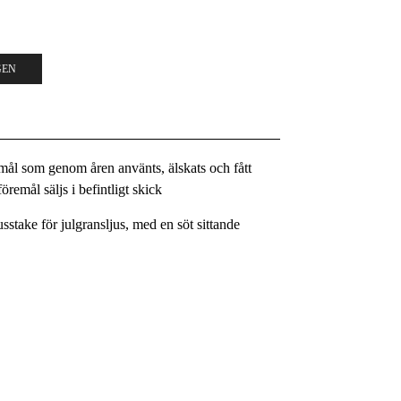
GEN
remål som genom åren använts, älskats och fått
remål säljs i befintligt skick
usstake för julgransljus, med en söt sittande