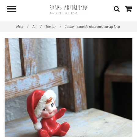
Hem
/
Jul
/
Tomtar
/
Tomte - sittande nisse med lurvig luva