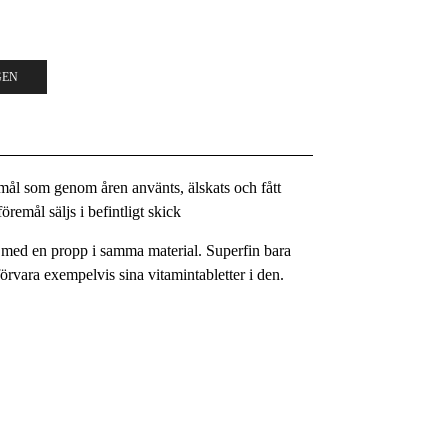
GEN
remål som genom åren använts, älskats och fått
remål säljs i befintligt skick
ch med en propp i samma material. Superfin bara
örvara exempelvis sina vitamintabletter i den.