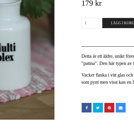
179 kr
LÄGG I KOR
Detta är ett äldre, unikt fö
"patina". Den här typen av fö
Vacker flaska i vitt glas o
som pynt men visst kan en f