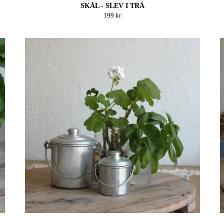
SKÅL - SLEV I TRÄ
199 kr