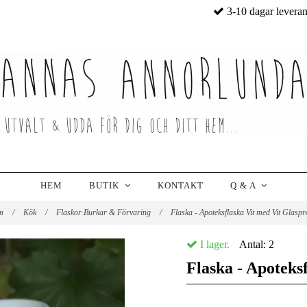
3-10 dagar levera
HEM
BUTIK
KONTAKT
Q & A
m
/
Kök
/
Flaskor Burkar & Förvaring
/
Flaska - Apoteksflaska Vit med Vit Glasp
I lager.
Antal:
2
Flaska - Apoteks