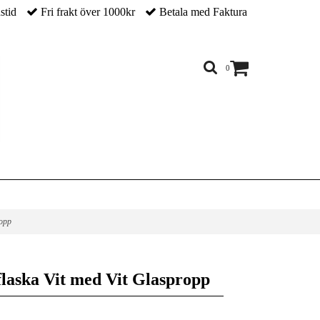
nstid
Fri frakt över 1000kr
Betala med Faktura
0
ropp
flaska Vit med Vit Glaspropp