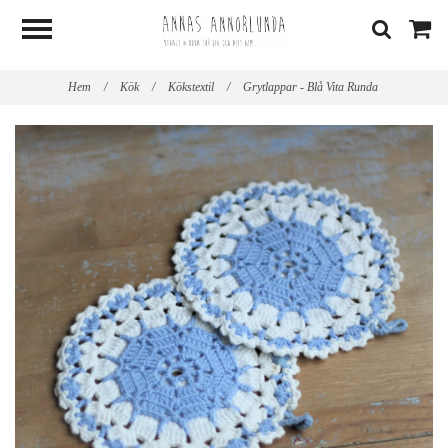
Hem
/
Kök
/
Kökstextil
/
Grytlappar - Blå Vita Runda