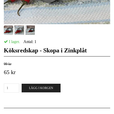
I lager.
Antal:
1
Köksredskap - Skopa i Zinkplåt
99 kr
65 kr
LÄGG I KORGEN