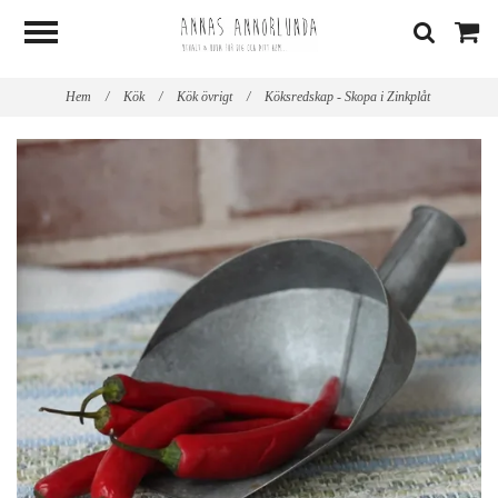
Hem
/
Kök
/
Kök övrigt
/
Köksredskap - Skopa i Zinkplåt