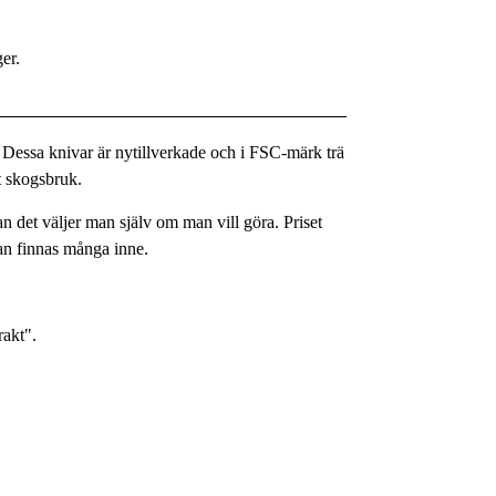
ger.
 Dessa knivar är nytillverkade och i FSC-märk trä
t skogsbruk.
an det väljer man själv om man vill göra. Priset
an finnas många inne.
rakt".