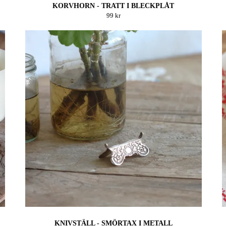
KORVHORN - TRATT I BLECKPLÅT
99 kr
KNIVSTÄLL - SMÖRTAX I METALL