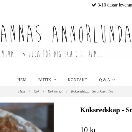
3-10 dagar levera
HEM
BUTIK
KONTAKT
Q & A
Hem
/
Kök
/
Kök övrigt
/
Köksredskap - Smörkniv i Trä
Köksredskap - S
10 kr