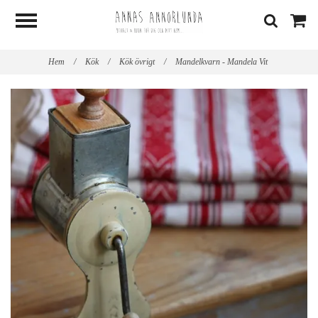
Hem
/
Kök
/
Kök övrigt
/
Mandelkvarn - Mandela Vit