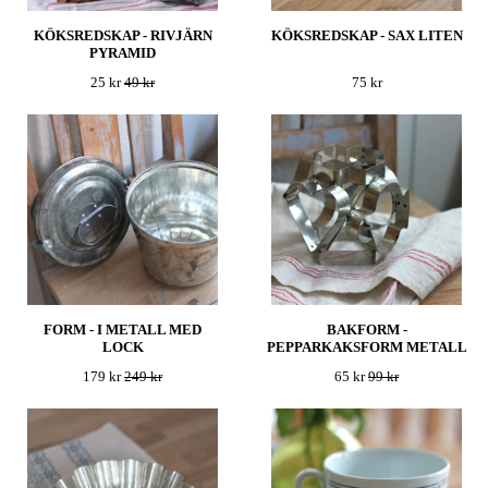
KÖKSREDSKAP - RIVJÄRN
KÖKSREDSKAP - SAX LITEN
PYRAMID
25 kr
49 kr
75 kr
FORM - I METALL MED
BAKFORM -
LOCK
PEPPARKAKSFORM METALL
179 kr
249 kr
65 kr
99 kr