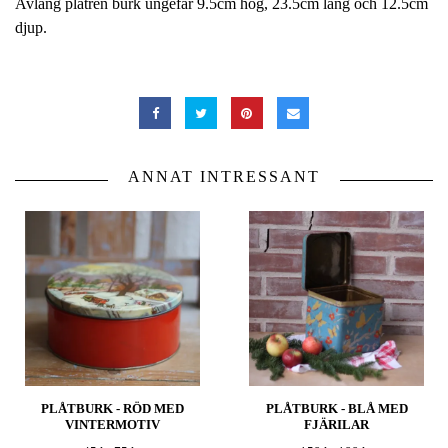
Avlång plåtren burk ungefär 9.5cm hög, 23.5cm lång och 12.5cm
djup.
ANNAT INTRESSANT
PLÅTBURK - RÖD MED
PLÅTBURK - BLÅ MED
VINTERMOTIV
FJÄRILAR