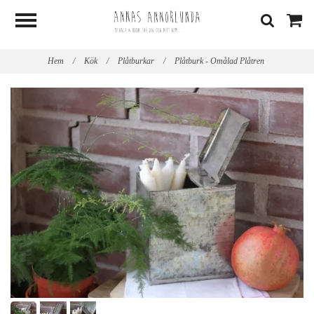
Hem
/
Kök
/
Plåtburkar
/
Plåtburk - Omålad Plåtren