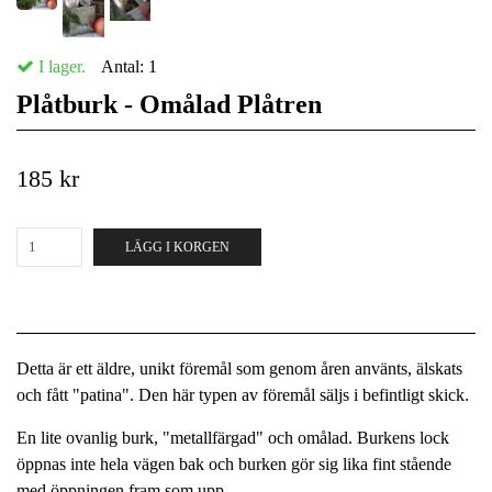
I lager.
Antal:
1
Plåtburk - Omålad Plåtren
185 kr
LÄGG I KORGEN
Detta är ett äldre, unikt föremål som genom åren använts, älskats
och fått "patina". Den här typen av föremål säljs i befintligt skick.
En lite ovanlig burk, "metallfärgad" och omålad. Burkens lock
öppnas inte hela vägen bak och burken gör sig lika fint stående
med öppningen fram som upp.