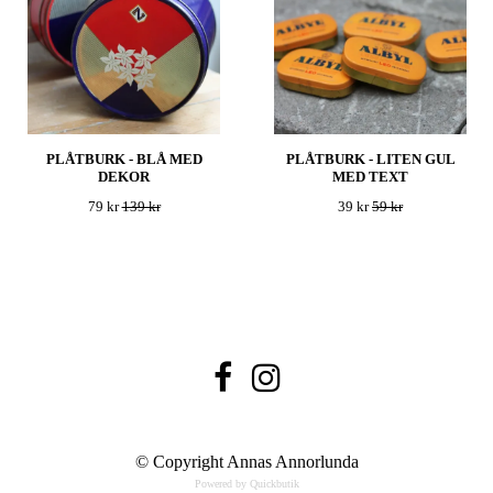
PLÅTBURK - BLÅ MED
PLÅTBURK - LITEN GUL
DEKOR
MED TEXT
79 kr
139 kr
39 kr
59 kr
© Copyright Annas Annorlunda
Powered by Quickbutik