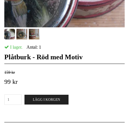
I lager.
Antal:
1
Plåtburk - Röd med Motiv
159 kr
99 kr
LÄGG I KORGEN