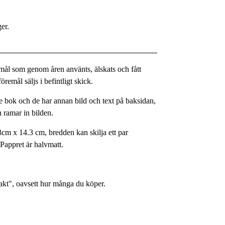
ger.
remål som genom åren använts, älskats och fått
remål säljs i befintligt skick.
 bok och de har annan bild och text på baksidan,
 ramar in bilden.
3cm x 14.3 cm, bredden kan skilja ett par
. Pappret är halvmatt.
rakt", oavsett hur många du köper.