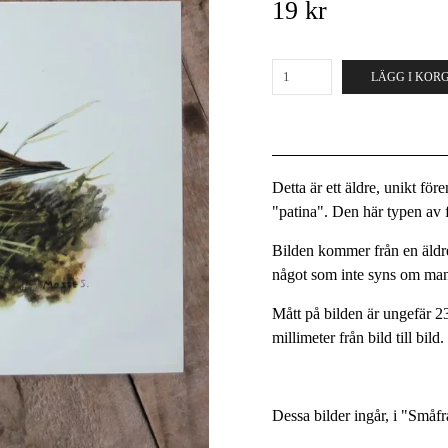
19 kr
LÄGG I KOR
Detta är ett äldre, unikt fö
"patina". Den här typen av fö
Bilden kommer från en äldre
något som inte syns om man
Mått på bilden är ungefär 2
millimeter från bild till bild
Dessa bilder ingår, i "Småf