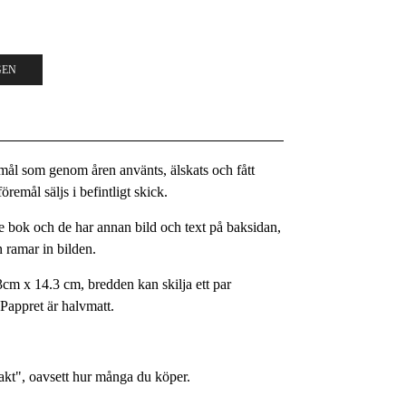
GEN
remål som genom åren använts, älskats och fått
remål säljs i befintligt skick.
 bok och de har annan bild och text på baksidan,
 ramar in bilden.
3cm x 14.3 cm, bredden kan skilja ett par
. Pappret är halvmatt.
rakt", oavsett hur många du köper.