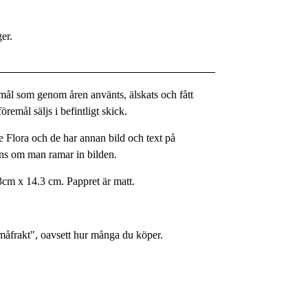
ger.
remål som genom åren använts, älskats och fått
remål säljs i befintligt skick.
 Flora och de har annan bild och text på
yns om man ramar in bilden.
3cm x 14.3 cm. Pappret är matt.
Småfrakt", oavsett hur många du köper.