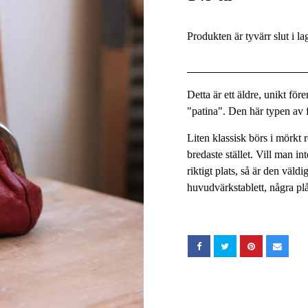
Produkten är tyvärr slut i la
Detta är ett äldre, unikt fö
"patina". Den här typen av f
Liten klassisk börs i mörkt 
bredaste stället. Vill man i
riktigt plats, så är den väldi
huvudvärkstablett, några plå