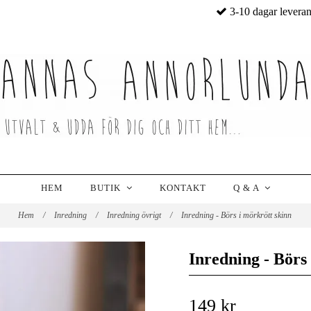
3-10 dagar levera
HEM
BUTIK
KONTAKT
Q & A
Hem
/
Inredning
/
Inredning övrigt
/
Inredning - Börs i mörkrött skinn
Inredning - Börs
149 kr