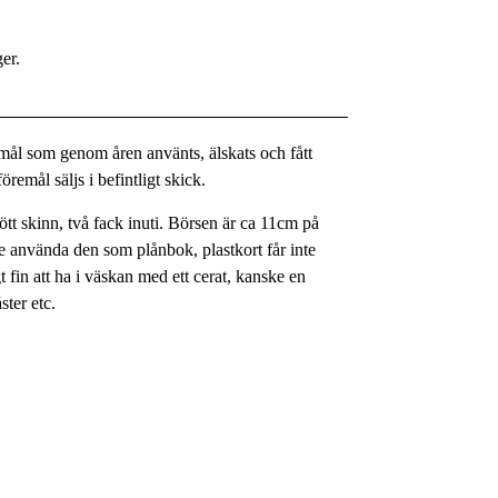
ger.
remål som genom åren använts, älskats och fått
öremål säljs i befintligt skick.
rött skinn, två fack inuti. Börsen är ca 11cm på
nte använda den som plånbok, plastkort får inte
gt fin att ha i väskan med ett cerat, kanske en
ster etc.