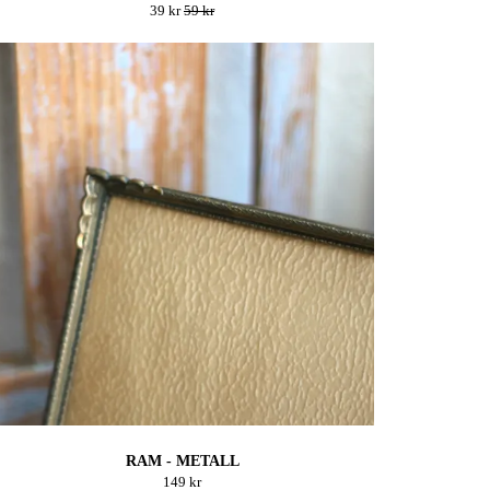
39 kr
59 kr
RAM - METALL
149 kr