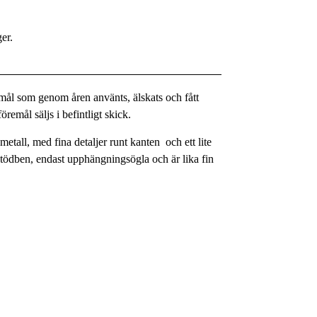
ger.
remål som genom åren använts, älskats och fått
remål säljs i befintligt skick.
etall, med fina detaljer runt kanten och ett lite
 stödben, endast upphängningsögla och är lika fin