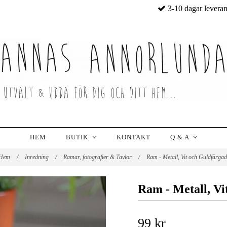
3-10 dagar levera
HEM
BUTIK
KONTAKT
Q & A
Hem
/
Inredning
/
Ramar, fotografier & Tavlor
/
Ram - Metall, Vit och Guldfärga
Ram - Metall, Vi
99 kr