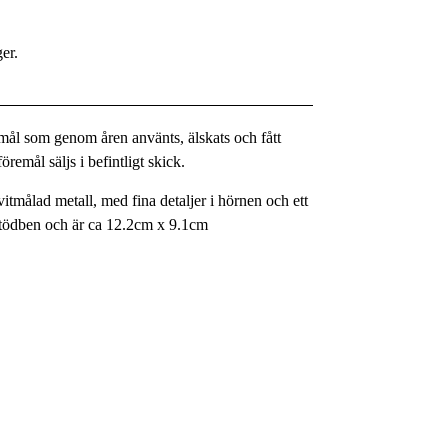
ger.
remål som genom åren använts, älskats och fått
remål säljs i befintligt skick.
itmålad metall, med fina detaljer i hörnen och ett
stödben och är ca 12.2cm x 9.1cm