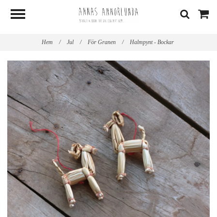
Hem
/
Jul
/
För Granen
/
Halmpynt - Bockar