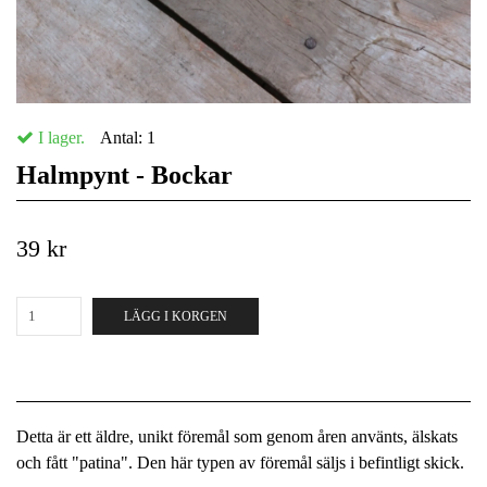
I lager.
Antal:
1
Halmpynt - Bockar
39 kr
LÄGG I KORGEN
Detta är ett äldre, unikt föremål som genom åren använts, älskats
och fått "patina". Den här typen av föremål säljs i befintligt skick.