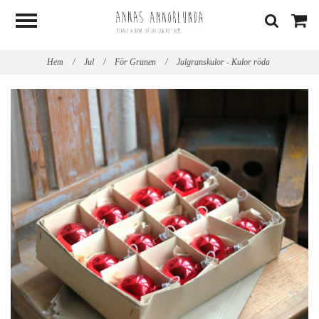
Hem
/
Jul
/
För Granen
/
Julgranskulor - Kulor röda