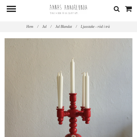
Hem
/
Jul
/
Jul Blandat
/
Ljusstake - röd i trä