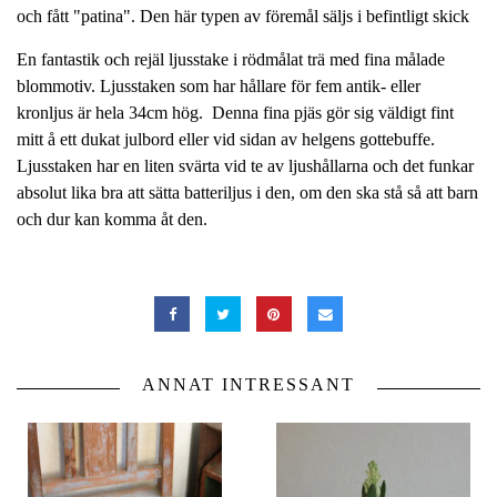
och fått "patina". Den här typen av föremål säljs i befintligt skick
En fantastik och rejäl ljusstake i rödmålat trä med fina målade
blommotiv. Ljusstaken som har hållare för fem antik- eller
kronljus är hela 34cm hög. Denna fina pjäs gör sig väldigt fint
mitt å ett dukat julbord eller vid sidan av helgens gottebuffe.
Ljusstaken har en liten svärta vid te av ljushållarna och det funkar
absolut lika bra att sätta batteriljus i den, om den ska stå så att barn
och dur kan komma åt den.
ANNAT INTRESSANT