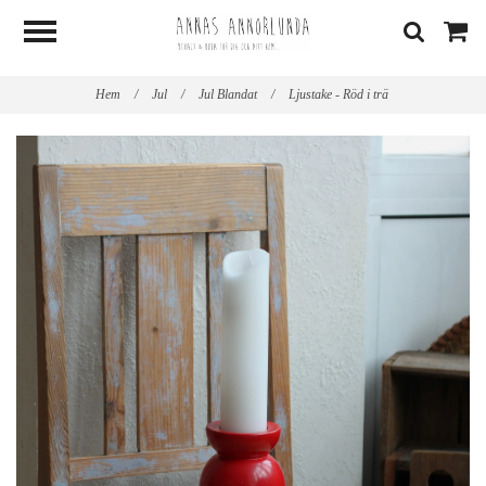
Hem
/
Jul
/
Jul Blandat
/
Ljustake - Röd i trä