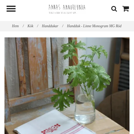
Hem
/
Kök
/
Handdukar
/
Handduk - Linne Monogram MG Röd