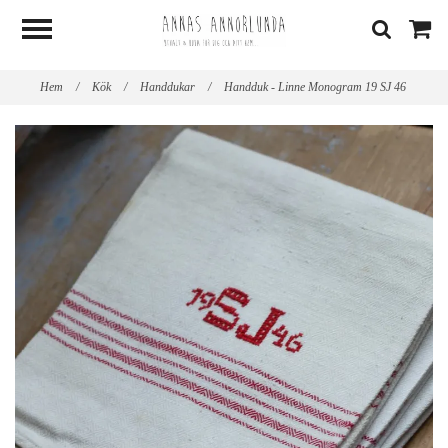
Hem
/
Kök
/
Handdukar
/
Handduk - Linne Monogram 19 SJ 46