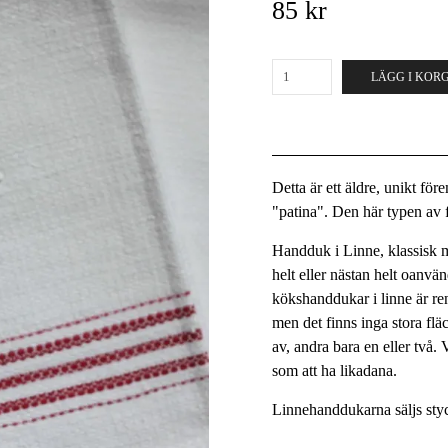
85 kr
LÄGG I KOR
Detta är ett äldre, unikt fö
"patina". Den här typen av fö
Handduk i Linne, klassisk m
helt eller nästan helt oanvä
kökshanddukar i linne är re
men det finns inga stora flä
av, andra bara en eller två. V
som att ha likadana.
Linnehanddukarna säljs styc