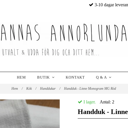
3-10 dagar levera
HEM
BUTIK
KONTAKT
Q & A
Hem
/
Kök
/
Handdukar
/
Handduk - Linne Monogram MG Röd
I lager.
Antal:
2
Handduk - Lin