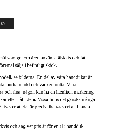
GEN
remål som genom åren använts, älskats och fått
remål säljs i befintligt skick.
odell, se bilderna. En del av våra handdukar är
nda, andra mjukt och vackert nötta. Våra
na och fina, någon kan ha en litenliten markering
ckar eller hål i dem. Vissa finns det ganska många
i tycker att det är precis lika vackert att blanda
kvis och angivet pris är för en (1) handduk.