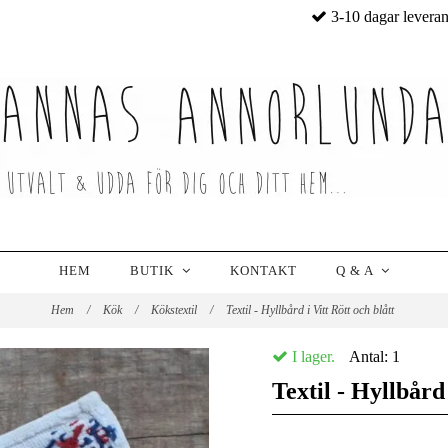
3-10 dagar levera
HEM
BUTIK
KONTAKT
Q & A
Hem
/
Kök
/
Kökstextil
/
Textil - Hyllbård i Vitt Rött och blått
I lager.
Antal:
1
Textil - Hyllbård 