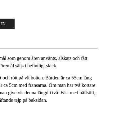
GEN
remål som genom åren använts, älskats och fått
remål säljs i befintligt skick.
tt och rött på vit botten. Bården är ca 55cm lång
d är ca 5cm med fransarna. Om man har två kortare
man givetvis denna längd i två. Fäst med häftstift,
äftande tejp på baksidan.