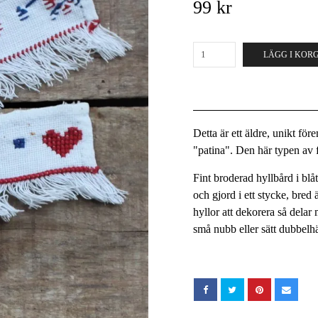
99 kr
LÄGG I KOR
Detta är ett äldre, unikt fö
"patina". Den här typen av fö
Fint broderad hyllbård i blå
och gjord i ett stycke, bre
hyllor att dekorera så delar 
små nubb eller sätt dubbelh