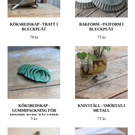
KÖKSREDSKAP - TRATT I
BAKFORM - PAJFORM I
BLECKPLÅT
BLECKPLÅT
79 kr
75 kr
KÖKSREDSKAP -
KNIVSTÄLL - SMÖRTAX I
GUMMIPACKNING FÖR
METALL
MINDRE BURK RÅGUMMI
5 kr
75 kr
GRÖN