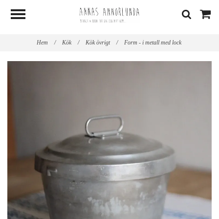
Hem
/
Kök
/
Kök övrigt
/
Form - i metall med lock