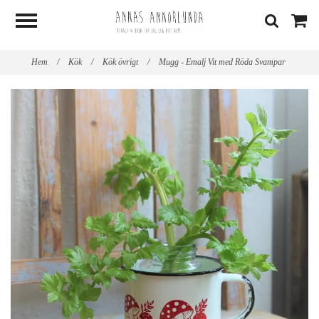
Hem
/
Kök
/
Kök övrigt
/
Mugg - Emalj Vit med Röda Svampar