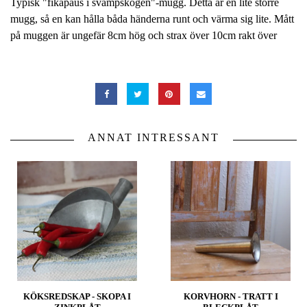
Typisk "fikapaus i svampskogen"-mugg. Detta är en lite större
mugg, så en kan hålla båda händerna runt och värma sig lite. Mått
på muggen är ungefär 8cm hög och strax över 10cm rakt över
ANNAT INTRESSANT
KÖKSREDSKAP - SKOPA I
KORVHORN - TRATT I