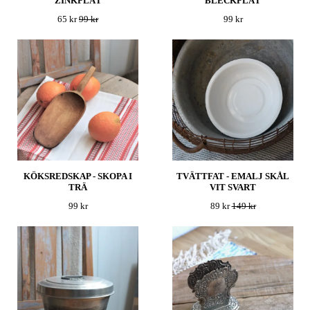
ZINKPLÅT
BLECKPLÅT
65 kr
99 kr
99 kr
KÖKSREDSKAP - SKOPA I
TVÄTTFAT - EMALJ SKÅL
TRÄ
VIT SVART
99 kr
89 kr
149 kr