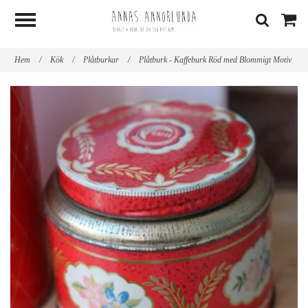
Hem
/
Kök
/
Plåtburkar
/
Plåtburk - Kaffeburk Röd med Blommigt Motiv