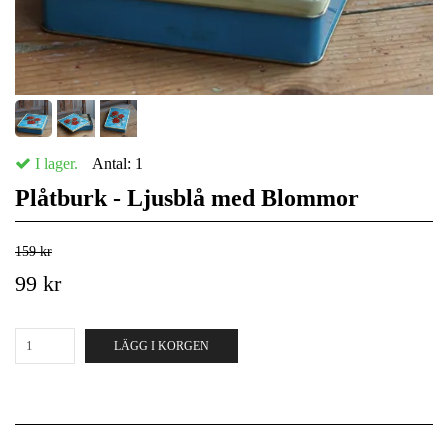
I lager.
Antal:
1
Plåtburk - Ljusblå med Blommor
159 kr
99 kr
LÄGG I KORGEN