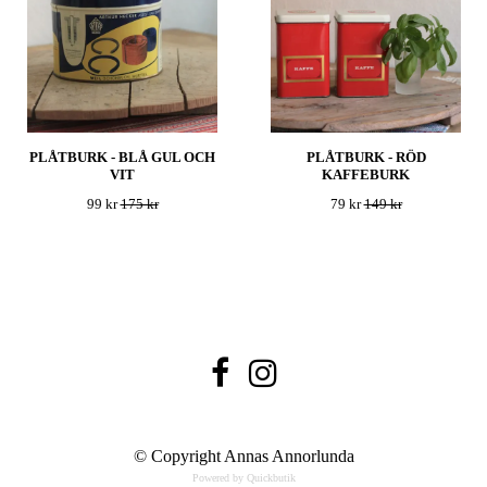
PLÅTBURK - BLÅ GUL OCH
PLÅTBURK - RÖD
VIT
KAFFEBURK
99 kr
175 kr
79 kr
149 kr
© Copyright Annas Annorlunda
Powered by Quickbutik