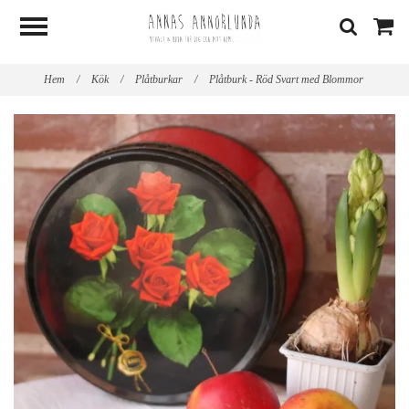
Hem
/
Kök
/
Plåtburkar
/
Plåtburk - Röd Svart med Blommor