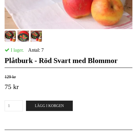
I lager.
Antal:
7
Plåtburk - Röd Svart med Blommor
129 kr
75 kr
LÄGG I KORGEN