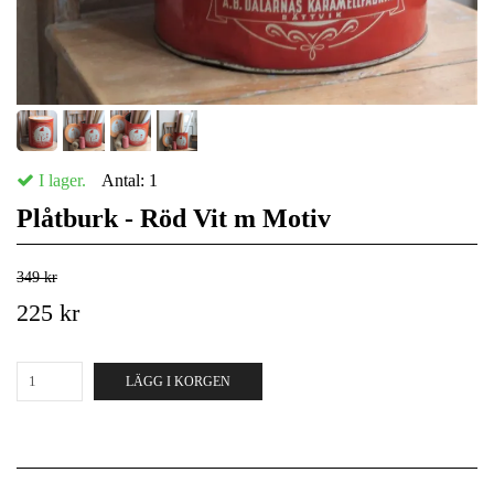
I lager.
Antal:
1
Plåtburk - Röd Vit m Motiv
349 kr
225 kr
LÄGG I KORGEN