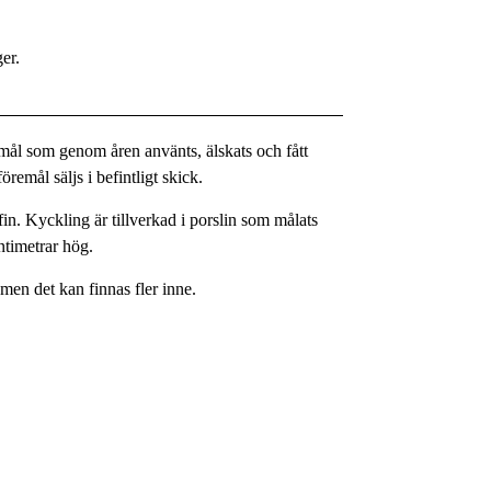
ger.
remål som genom åren använts, älskats och fått
remål säljs i befintligt skick.
in. Kyckling är tillverkad i porslin som målats
ntimetrar hög.
 men det kan finnas fler inne.