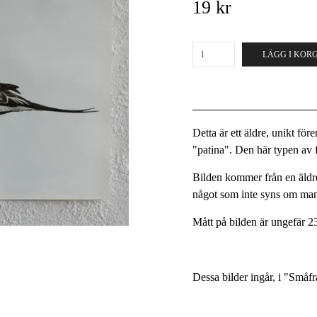
19 kr
LÄGG I KOR
Detta är ett äldre, unikt fö
"patina". Den här typen av fö
Bilden kommer från en äldre
något som inte syns om man
Mått på bilden är ungefär 2
Dessa bilder ingår, i "Småf