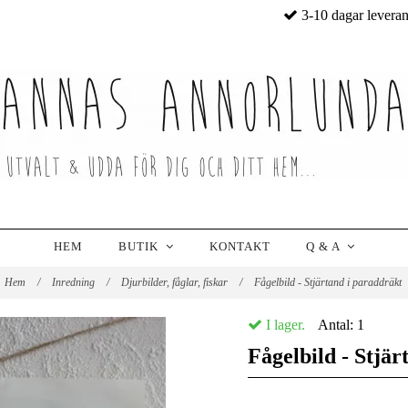
3-10 dagar levera
HEM
BUTIK
KONTAKT
Q & A
Hem
/
Inredning
/
Djurbilder, fåglar, fiskar
/
Fågelbild - Stjärtand i paraddräkt
I lager.
Antal:
1
Fågelbild - Stjär