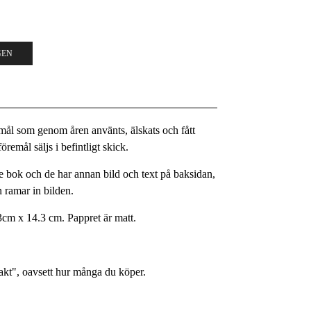
GEN
remål som genom åren använts, älskats och fått
remål säljs i befintligt skick.
 bok och de har annan bild och text på baksidan,
 ramar in bilden.
3cm x 14.3 cm. Pappret är matt.
rakt", oavsett hur många du köper.