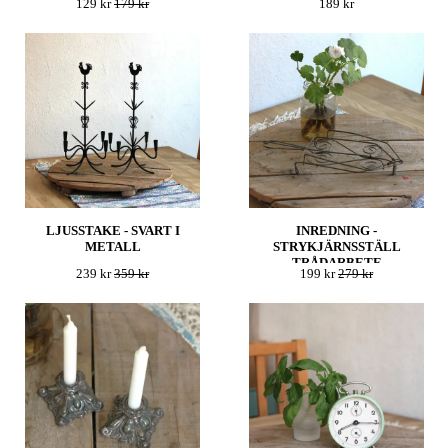
129 kr
179 kr
189 kr
LJUSSTAKE - SVART I
INREDNING -
METALL
STRYKJÄRNSSTÄLL
TRÅDARBETE
239 kr
359 kr
199 kr
279 kr