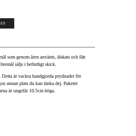
GEN
remål som genom åren använts, älskats och fått
remål säljs i befintligt skick.
m. Detta är vackra handgjorda prydnader för
någon annan plats du kan tänka dej. Paketet
arna är ungefär 10.5cm höga.