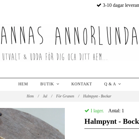
3-10 dagar levera
HEM
BUTIK
KONTAKT
Q & A
Hem
/
Jul
/
För Granen
/
Halmpynt - Bockar
I lager.
Antal:
1
Halmpynt - Bock