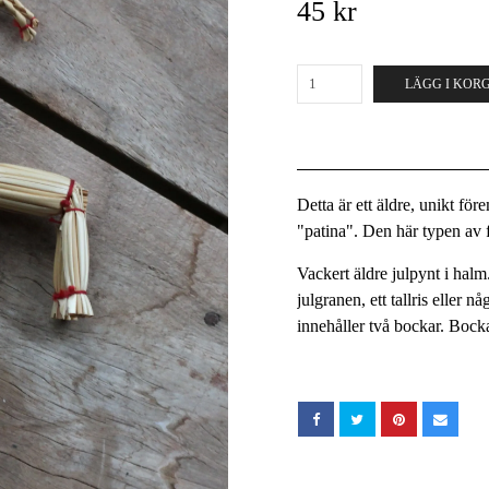
45 kr
LÄGG I KOR
Detta är ett äldre, unikt fö
"patina". Den här typen av fö
Vackert äldre julpynt i hal
julgranen, ett tallris eller 
innehåller två bockar. Bock