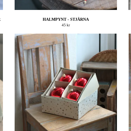
R
HALMPYNT - STJÄRNA
45 kr