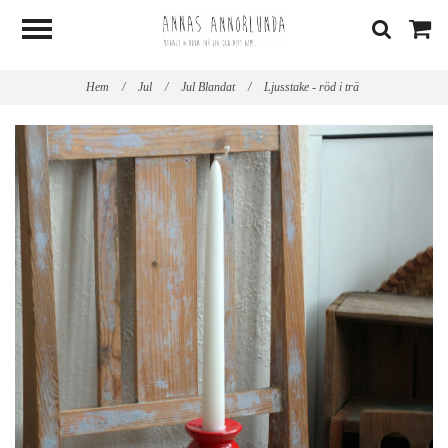
Hem
/
Jul
/
Jul Blandat
/
Ljusstake - röd i trä