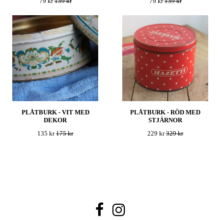
79 kr
139 kr
79 kr
139 kr
PLÅTBURK - VIT MED
PLÅTBURK - RÖD MED
DEKOR
STJÄRNOR
135 kr
175 kr
229 kr
329 kr