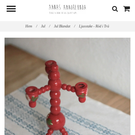
Hem
/
Jul
/
Jul Blandat
/
Ljusstake - Röd i Trä