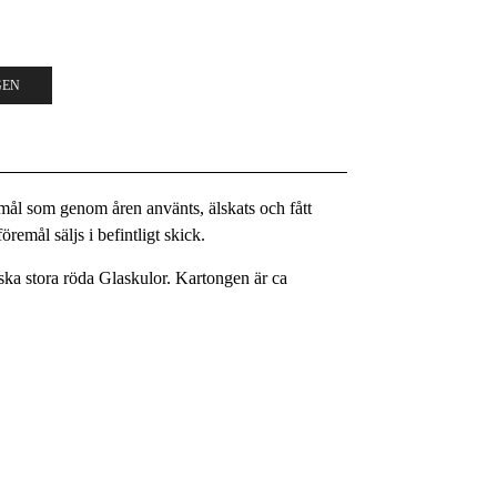
GEN
remål som genom åren använts, älskats och fått
remål säljs i befintligt skick.
ka stora röda Glaskulor. Kartongen är ca