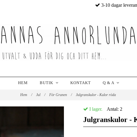
3-10 dagar levera
HEM
BUTIK
KONTAKT
Q & A
Hem
/
Jul
/
För Granen
/
Julgranskulor - Kulor röda
I lager.
Antal:
2
Julgranskulor - 